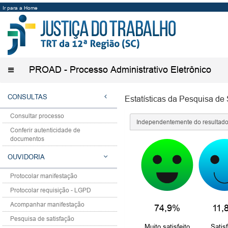
Ir para a Home
PROAD - Processo Administrativo Eletrônico
Alternar
menu
CONSULTAS
Estatísticas da Pesquisa de
Consultar processo
Independentemente do resultado 
Conferir autenticidade de
documentos
OUVIDORIA
Protocolar manifestação
Protocolar requisição - LGPD
Acompanhar manifestação
74,9%
11,
Pesquisa de satisfação
Muito satisfeito
Satisf